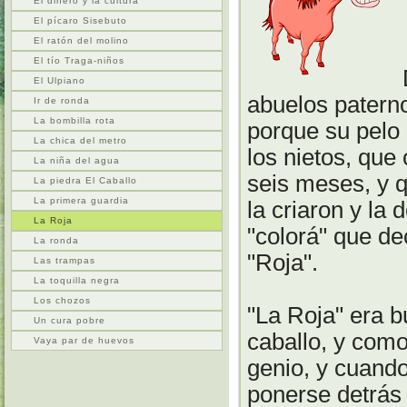
El dinero y la cultura
El pícaro Sisebuto
El ratón del molino
El tío Traga-niños
El Ulpiano
abuelos patern
Ir de ronda
La bombilla rota
porque su pelo 
La chica del metro
los nietos, qu
La niña del agua
seis meses, y q
La piedra El Caballo
La primera guardia
la criaron y la
La Roja
"colorá" que de
La ronda
"Roja".
Las trampas
La toquilla negra
Los chozos
"La Roja" era b
Un cura pobre
caballo, y com
Vaya par de huevos
genio, y cuando
ponerse detrás 