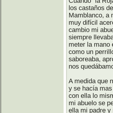
Cuando "la Roj
los castaños de
Mamblanco, a m
muy difícil ace
cambio mi abue
siempre llevab
meter la mano en
como un perrill
saboreaba, apr
nos quedábamo
A medida que n
y se hacía mas
con ella lo mi
mi abuelo se pe
ella mi padre y m