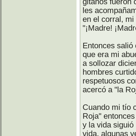
gitanos fueron c
les acompañamo
en el corral, m
"¡Madre! ¡Madre
Entonces salió 
que era mi abue
a sollozar dicie
hombres curtido
respetuosos con
acercó a "la Ro
Cuando mi tío c
Roja" entonces 
y la vida sigui
vida, algunas v