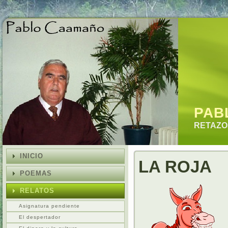
PAB
RETAZOS
INICIO
LA ROJA
POEMAS
RELATOS
Asignatura pendiente
El despertador