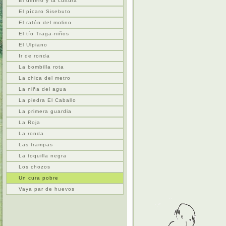
El dinero y la cultura
El pícaro Sisebuto
El ratón del molino
El tío Traga-niños
El Ulpiano
Ir de ronda
La bombilla rota
La chica del metro
La niña del agua
La piedra El Caballo
La primera guardia
La Roja
La ronda
Las trampas
La toquilla negra
Los chozos
Un cura pobre
Vaya par de huevos