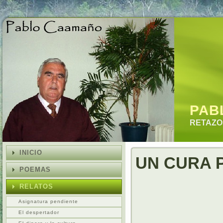
PAB
RETAZOS
INICIO
UN CURA 
POEMAS
RELATOS
Asignatura pendiente
El despertador