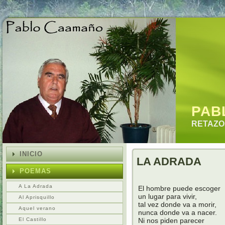
PAB
RETAZOS
INICIO
LA ADRADA
POEMAS
A La Adrada
El hombre puede escoger
un lugar para vivir,
Al Aprisquillo
tal vez donde va a morir,
Aquel verano
nunca donde va a nacer.
El Castillo
Ni nos piden parecer