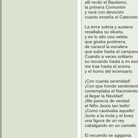
allí recibí el Bautismo,
la primera Comunión
y recé con devoción
cuanto enseña el Catecism
La torre sobria y austera
resaltaba su silueta,
y en lo alto una veleta
que giraba postinera,
de caracol la escalera
que sube hasta el campana
Cuando a veces solitario
su recuerdo hasta a mi as
me trae hasta el aroma
y el humo del incensario.
¡Con cuanta serenidad!
¡Con que hondo sentimien
contemplaba el Nacimiento
al llegar la Navidad!
¡Me parecía de verdad
el Niño Jesús tan bello!
¡Como cautivaba aquello!
Junto a la mula y el buey
una figura de un rey
cabalgando en un camello.
El recuerdo se agiganta