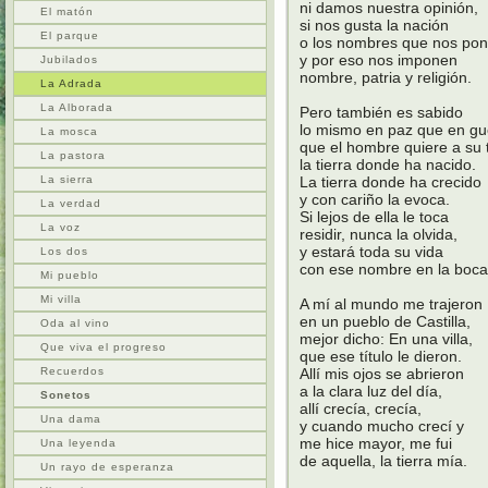
ni damos nuestra opinión,
El matón
si nos gusta la nación
El parque
o los nombres que nos pon
y por eso nos imponen
Jubilados
nombre, patria y religión.
La Adrada
La Alborada
Pero también es sabido
lo mismo en paz que en gu
La mosca
que el hombre quiere a su t
La pastora
la tierra donde ha nacido.
La sierra
La tierra donde ha crecido
y con cariño la evoca.
La verdad
Si lejos de ella le toca
La voz
residir, nunca la olvida,
y estará toda su vida
Los dos
con ese nombre en la boca
Mi pueblo
Mi villa
A mí al mundo me trajeron
en un pueblo de Castilla,
Oda al vino
mejor dicho: En una villa,
Que viva el progreso
que ese título le dieron.
Recuerdos
Allí mis ojos se abrieron
a la clara luz del día,
Sonetos
allí crecía, crecía,
Una dama
y cuando mucho crecí y
me hice mayor, me fui
Una leyenda
de aquella, la tierra mía.
Un rayo de esperanza